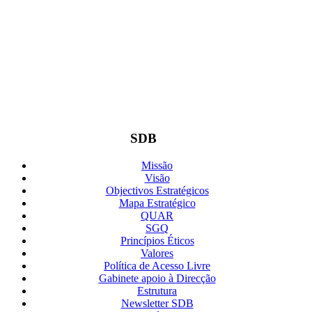
SDB
Missão
Visão
Objectivos Estratégicos
Mapa Estratégico
QUAR
SGQ
Princípios Éticos
Valores
Política de Acesso Livre
Gabinete apoio à Direcção
Estrutura
Newsletter SDB