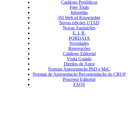
Catálogo Periódicos
Free Trials
Infopédia
ISI Web of Knowledge
Novas edições UTAD
Novas Aquisições
E. I. B.
PORDATA
Novidades
Renovações
Catálogo Editorial
Visita Guiada
Direitos de Autor
Normas Apresentação PhD e MsC
Normas de Apresentação Recomendação do CRUP
Processo Editorial
FAQS