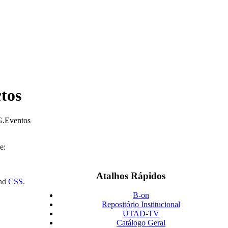
tos
.Eventos
Atalhos Rápidos
nd
CSS
.
B-on
Repositório Institucional
UTAD-TV
Catálogo Geral