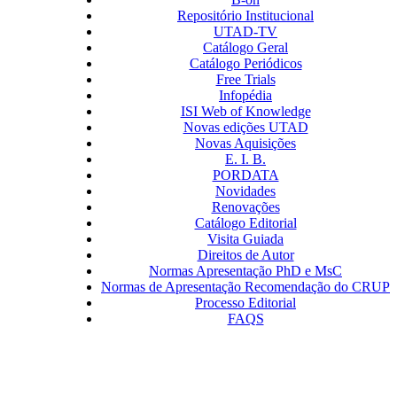
Repositório Institucional
UTAD-TV
Catálogo Geral
Catálogo Periódicos
Free Trials
Infopédia
ISI Web of Knowledge
Novas edições UTAD
Novas Aquisições
E. I. B.
PORDATA
Novidades
Renovações
Catálogo Editorial
Visita Guiada
Direitos de Autor
Normas Apresentação PhD e MsC
Normas de Apresentação Recomendação do CRUP
Processo Editorial
FAQS