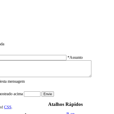
ada
*Assunto
desta mensagem
mostrado acima
Atalhos Rápidos
nd
CSS
.
B-on