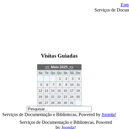
Entr
Serviços de Docum
Visitas Guiadas
<<
Maio 2025
>>
Se
Te
Qu
Qu
Se
Sá
Do
1
2
3
4
5
6
7
8
9
10
11
12
13
14
15
16
17
18
19
20
21
22
23
24
25
26
27
28
29
30
31
Serviços de Documentação e Bibliotecas, Powered by
Joomla!
Serviços de Documentação e Bibliotecas, Powered
by
Joomla!