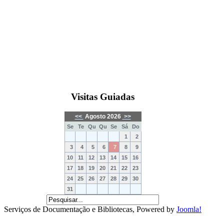
Visitas Guiadas
<<
Agosto 2026
>>
Se
Te
Qu
Qu
Se
Sá
Do
1
2
3
4
5
6
7
8
9
10
11
12
13
14
15
16
17
18
19
20
21
22
23
24
25
26
27
28
29
30
31
Serviços de Documentação e Bibliotecas, Powered by
Joomla!