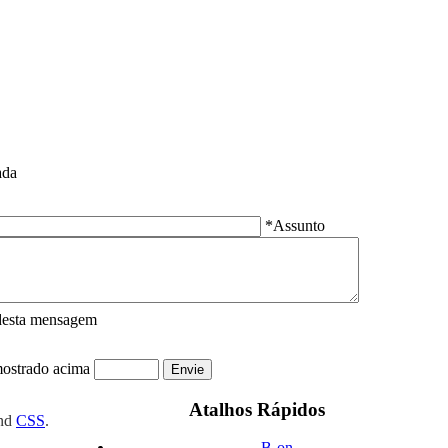
ada
*Assunto
desta mensagem
mostrado acima
Atalhos Rápidos
nd
CSS
.
B-on