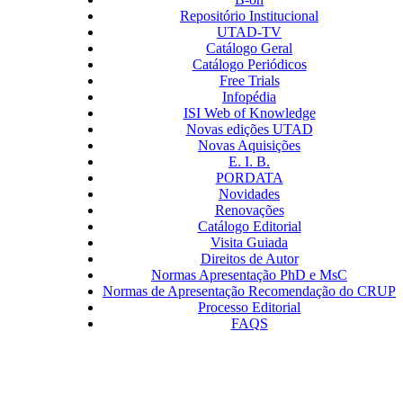
Repositório Institucional
UTAD-TV
Catálogo Geral
Catálogo Periódicos
Free Trials
Infopédia
ISI Web of Knowledge
Novas edições UTAD
Novas Aquisições
E. I. B.
PORDATA
Novidades
Renovações
Catálogo Editorial
Visita Guiada
Direitos de Autor
Normas Apresentação PhD e MsC
Normas de Apresentação Recomendação do CRUP
Processo Editorial
FAQS