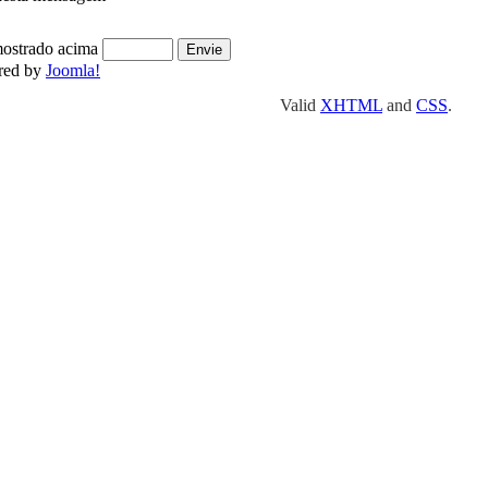
mostrado acima
ered by
Joomla!
Valid
XHTML
and
CSS
.