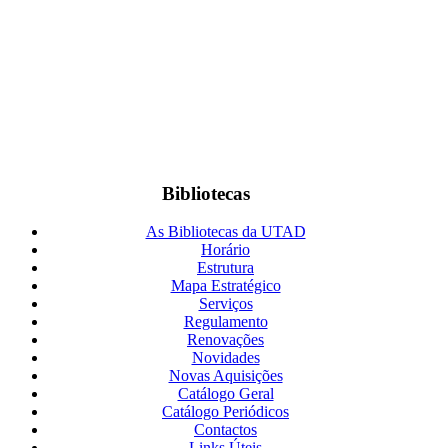
Bibliotecas
As Bibliotecas da UTAD
Horário
Estrutura
Mapa Estratégico
Serviços
Regulamento
Renovações
Novidades
Novas Aquisições
Catálogo Geral
Catálogo Periódicos
Contactos
Links Úteis