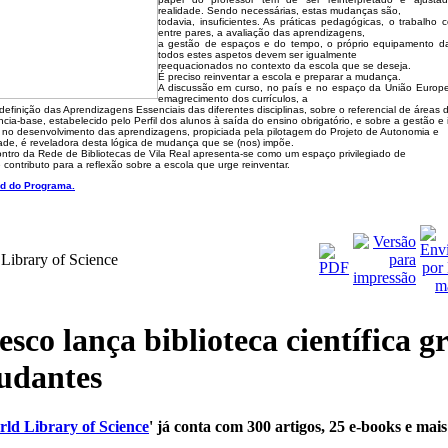
realidade. Sendo necessárias, estas mudanças são,
todavia, insuficientes. As práticas pedagógicas, o trabalho c
entre pares, a avaliação das aprendizagens,
a gestão de espaços e do tempo, o próprio equipamento da
todos estes aspetos devem ser igualmente
reequacionados no contexto da escola que se deseja.
É preciso reinventar a escola e preparar a mudança.
A discussão em curso, no país e no espaço da União Europe
emagrecimento dos currículos, a
 definição das Aprendizagens Essenciais das diferentes disciplinas, sobre o referencial de áreas 
cia-base, estabelecido pelo Perfil dos alunos à saída do ensino obrigatório, e sobre a gestão e
ar no desenvolvimento das aprendizagens, propiciada pela pilotagem do Projeto de Autonomia e
idade, é reveladora desta lógica de mudança que se (nos) impõe.
ontro da Rede de Bibliotecas de Vila Real apresenta-se como um espaço privilegiado de
e contributo para a reflexão sobre a escola que urge reinventar.
d do Programa.
Library of Science
sco lança biblioteca científica g
tudantes
ld Library of Science
' já conta com 300 artigos, 25 e-books e mais