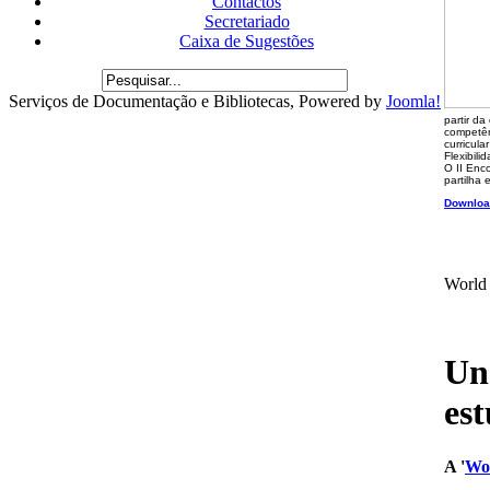
Contactos
Secretariado
Caixa de Sugestões
Serviços de Documentação e Bibliotecas, Powered by
Joomla!
partir da
competên
curricul
Flexibil
O II Enc
partilha 
Downloa
World 
Une
es
A '
Wor