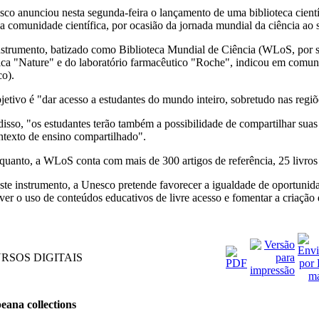
co anunciou nesta segunda-feira o lançamento de uma biblioteca científ
a comunidade científica, por ocasião da jornada mundial da ciência ao 
nstrumento, batizado como Biblioteca Mundial de Ciência (WLoS, por sua
fica "Nature" e do laboratório farmacêutico "Roche", indicou em com
o).
jetivo é "dar acesso a estudantes do mundo inteiro, sobretudo nas regiõ
isso, "os estudantes terão também a possibilidade de compartilhar suas
texto de ensino compartilhado".
quanto, a WLoS conta com mais de 300 artigos de referência, 25 livros 
te instrumento, a Unesco pretende favorecer a igualdade de oportunidad
er o uso de conteúdos educativos de livre acesso e fomentar a criação
RSOS DIGITAIS
eana collections