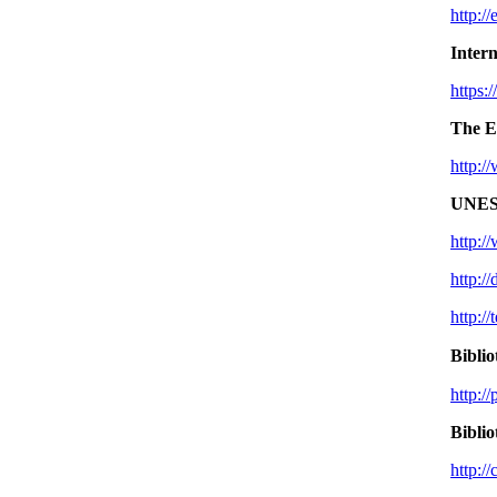
http:/
Intern
https:/
The E
http:/
UNE
http:/
http:/
http:/
Biblio
http:/
Biblio
http:/