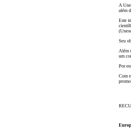
A Unes
além d
Este i
cientí
(Unesc
Seu ob
Além d
um con
Por en
Com es
promov
RECU
Europ