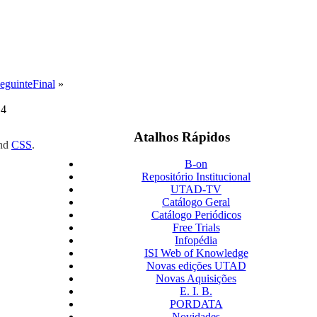
eguinte
Final
»
 4
Atalhos Rápidos
nd
CSS
.
B-on
Repositório Institucional
UTAD-TV
Catálogo Geral
Catálogo Periódicos
Free Trials
Infopédia
ISI Web of Knowledge
Novas edições UTAD
Novas Aquisições
E. I. B.
PORDATA
Novidades