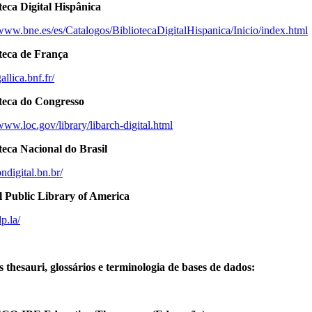
teca Digital Hispânica
/www.bne.es/es/Catalogos/BibliotecaDigitalHispanica/Inicio/index.html
teca de França
gallica.bnf.fr/
oteca do Congresso
/www.loc.gov/library/libarch-digital.html
teca Nacional do Brasil
bndigital.bn.br/
l Public Library of America
dp.la/
 thesauri, glossários e terminologia de bases de dados: