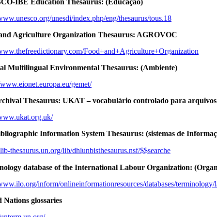
O-IBE Education Thesaurus: (Educação)
/www.unesco.org/unesdi/index.php/eng/thesaurus/tous.18
and Agriculture Organization Thesaurus: AGROVOC
/www.thefreedictionary.com/Food+and+Agriculture+Organization
al Multilingual Environmental Thesaurus: (Ambiente)
//www.eionet.europa.eu/gemet/
chival Thesaurus: UKAT – vocabulário controlado para arquivos
/www.ukat.org.uk/
bliographic Information System Thesaurus: (sistemas de Informaç
//lib-thesaurus.un.org/lib/dhlunbisthesaurus.nsf/$$searche
nology database of the International Labour Organization: (Org
/www.ilo.org/inform/onlineinformationresources/databases/terminology/
 Nations glossaries
//unterm.un.org/