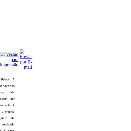
físicos. A
sponder aos
ça, pela
podem ser
 de aula. A
que o mesmo
junto de
realizado
ado à nova