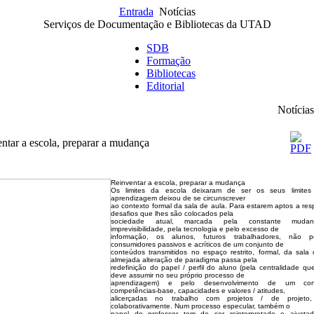
Entrada
Notícias
Serviços de Documentação e Bibliotecas da UTAD
SDB
Formação
Bibliotecas
Editorial
Notícias
ntar a escola, preparar a mudança
Reinventar a escola, preparar a mudança
Os limites da escola deixaram de ser os seus limites 
aprendizagem deixou de se circunscrever
ao contexto formal da sala de aula. Para estarem aptos a re
desafios que lhes são colocados pela
sociedade atual, marcada pela constante mudan
imprevisibilidade, pela tecnologia e pelo excesso de
informação, os alunos, futuros trabalhadores, não 
consumidores passivos e acríticos de um conjunto de
conteúdos transmitidos no espaço restrito, formal, da sala
almejada alteração de paradigma passa pela
redefinição do papel / perfil do aluno (pela centralidade 
deve assumir no seu próprio processo de
aprendizagem) e pelo desenvolvimento de um con
competências-base, capacidades e valores / atitudes,
alicerçadas no trabalho com projetos / de projeto, 
colaborativamente. Num processo especular, também o
papel do professor tem de ser reinterpretado e ajust