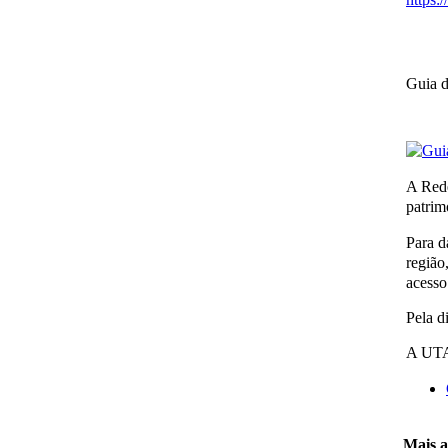
Guia 
A Rede
patrim
Para d
região
acesso
Pela d
A UTA
Mais ar