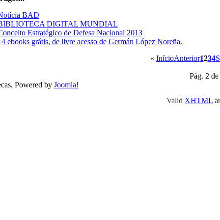
Notícia BAD
BIBLIOTECA DIGITAL MUNDIAL
Conceito Estratégico de Defesa Nacional 2013
14 ebooks grátis, de livre acesso de Germán López Noreña.
«
Início
Anterior
1
2
3
4
S
Pág. 2 de
ecas, Powered by
Joomla!
Valid
XHTML
a