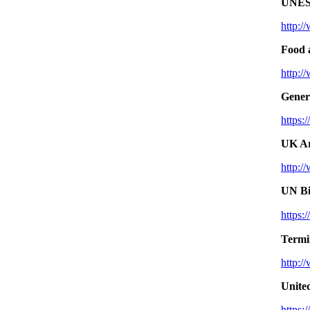
UNESC
http:/
Food 
http:/
Gener
https:
UK Ar
http:/
UN Bi
https:
Termi
http:/
United
https: