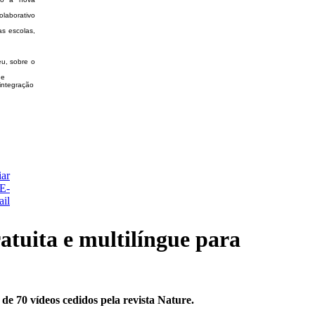
olaborativo
s escolas,
u, sobre o
de
 integração
ratuita e multilíngue para
 de 70 vídeos cedidos pela revista Nature.