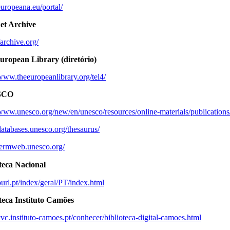
/europeana.eu/portal/
et Archive
/archive.org/
uropean Library (diretório)
/www.theeuropeanlibrary.org/tel4/
SCO
/www.unesco.org/new/en/unesco/resources/online-materials/publication
/databases.unesco.org/thesaurus/
/termweb.unesco.org/
teca Nacional
/purl.pt/index/geral/PT/index.html
teca Instituto Camões
/cvc.instituto-camoes.pt/conhecer/biblioteca-digital-camoes.html