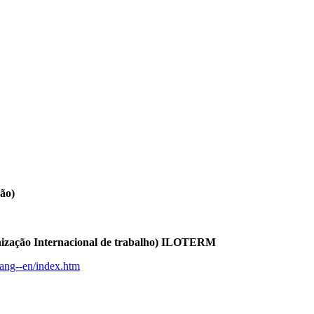
ão)
anização Internacional de trabalho) ILOTERM
lang--en/index.htm