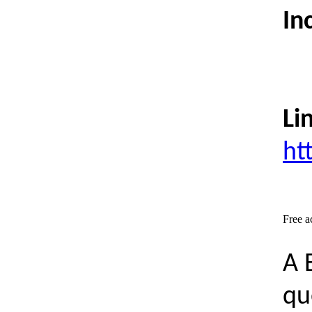
Inc
Li
ht
Free a
A 
qu