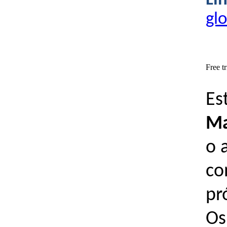
Lin
gl
Free t
Es
Ma
o 
co
pr
Os