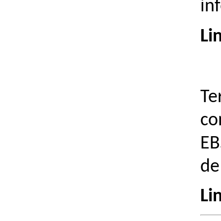
in
Li
Te
co
EB
de
Li