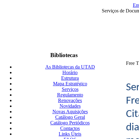
En
Serviços de Docum
Bibliotecas
Free T
As Bibliotecas da UTAD
Horário
Estrutura
Mapa Estratégico
Se
Serviços
Regulamento
Fr
Renovações
Novidades
Ci
Novas Aquisições
Catálogo Geral
Catálogo Periódicos
di
Contactos
Links Úteis