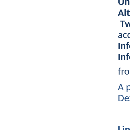
Un
Al
T
acc
In
In
fr
A 
De