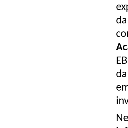
ex
da
co
Ac
EB
da
em
in
Ne