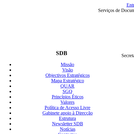
Ent
Serviços de Docum
SDB
Secret
Missão
Visão
Objectivos Estratégicos
Mapa Estratégico
QUAR
SGQ
Princípios Éticos
Valores
Política de Acesso Livre
Gabinete apoio à Direcção
Estrutura
Newsletter SDB
Notícias