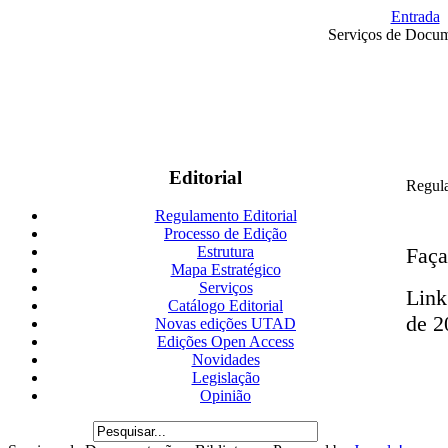
Entrada
Serviços de Docum
Editorial
Regula
Regulamento Editorial
Processo de Edição
Faç
Estrutura
Mapa Estratégico
Serviços
Link
Catálogo Editorial
de 2
Novas edições UTAD
Edições Open Access
Novidades
Legislação
Opinião