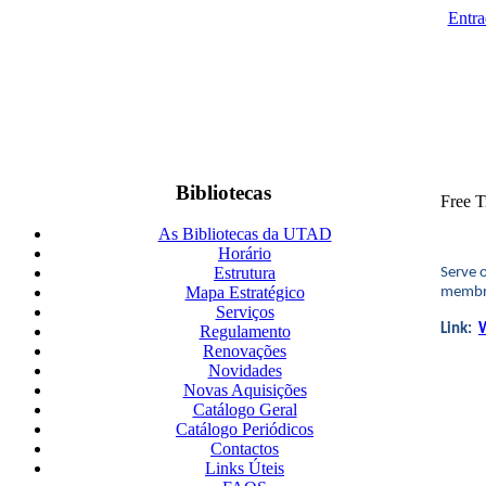
Entra
Bibliotecas
Free T
As Bibliotecas da UTAD
Horário
Estrutura
Serve 
Mapa Estratégico
membr
Serviços
Link:
W
Regulamento
Renovações
Novidades
Novas Aquisições
Catálogo Geral
Catálogo Periódicos
Contactos
Links Úteis