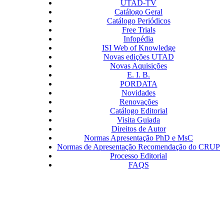
UTAD-TV
Catálogo Geral
Catálogo Periódicos
Free Trials
Infopédia
ISI Web of Knowledge
Novas edições UTAD
Novas Aquisições
E. I. B.
PORDATA
Novidades
Renovações
Catálogo Editorial
Visita Guiada
Direitos de Autor
Normas Apresentação PhD e MsC
Normas de Apresentação Recomendação do CRUP
Processo Editorial
FAQS