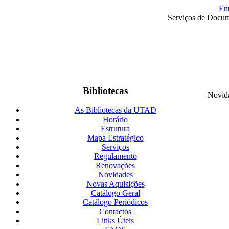
En
Serviços de Docum
Bibliotecas
Novid
As Bibliotecas da UTAD
Horário
Estrutura
Mapa Estratégico
Serviços
Regulamento
Renovações
Novidades
Novas Aquisições
Catálogo Geral
Catálogo Periódicos
Contactos
Links Úteis