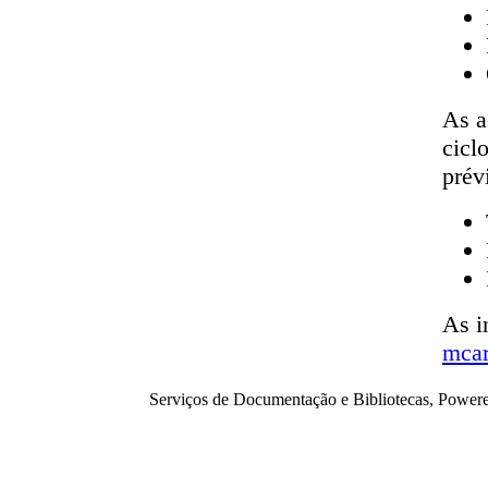
As a
cicl
prév
As i
mcar
Serviços de Documentação e Bibliotecas, Power